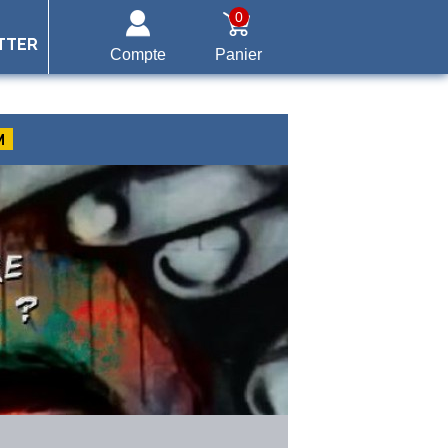
0
TTER
Compte
Panier
M