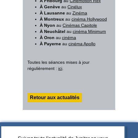
À Fribourg
au
Cinemotion Rex
À Genève
au
Cinélux
À Lausanne
au
Zinéma
À Montreux
au
cinéma Hollywood
À Nyon
au
Cinémas Capitole
À Neuchâtel
au
cinéma Minimum
À Oron
au
cinéma
À Payerne
au
cinéma Apollo
Toutes les séances mises à jour
régulièrement :
ici
.
Retour aux actualités