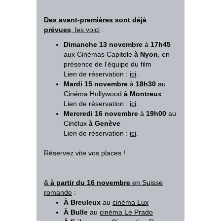
Des avant-premières sont déjà
prévues
, les voici
:
Dimanche 13 novembre
à
17h45
aux Cinémas Capitole
à Nyon
, en
présence de l'équipe du film
Lien de réservation :
ici
.
Mardi 15 novembre
à
18h30
au
Cinéma Hollywood
à Montreux
Lien de réservation :
ici
.
Mercredi 16 novembre
à
19h00
au
Cinélux
à Genève
Lien de réservation :
ici
.
Réservez vite vos places !
&
à partir du 16 novembre
en Suisse
romande
:
À Breuleux
au
cinéma Lux
À Bulle
au
cinéma Le Prado