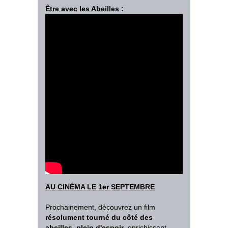
Être avec les Abeilles
:
AU CINÉMA LE 1er SEPTEMBRE
Prochainement, découvrez un film
résolument tourné du côté des
abeilles
,
plein d'espoir
, enrichissant,