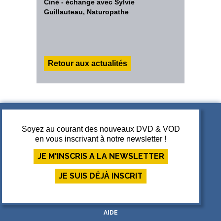
Ciné - échange avec Sylvie
Guillauteau, Naturopathe
Retour aux actualités
Soyez au courant des nouveaux DVD & VOD
en vous inscrivant à notre newsletter !
A PROPOS DE JUPITER FILMS
CGV
JE M'INSCRIS A LA NEWSLETTER
MENTIONS LÉGALES
JE SUIS DÉJÀ INSCRIT
PARTENAIRES
PARTICIPANT
AIDE