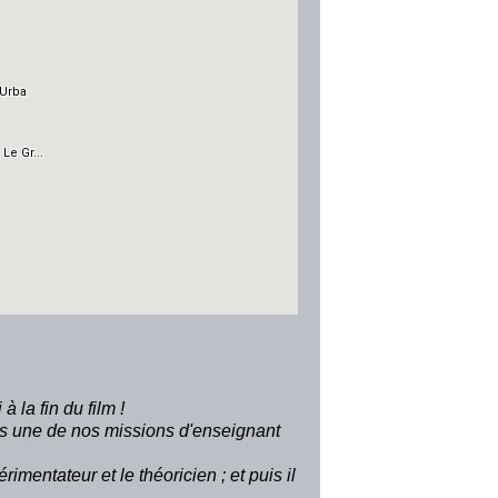
 la fin du film !
ns
une de nos missions d'enseignant
érimentateur et le théoricien ; et puis il