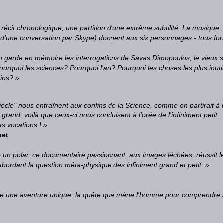
un récit chronologique, une partition d'une
extrême subtilité. La musique, 
e d'une conversation par Skype) donnent aux six personnages - tous fo
 on garde en mémoire les interrogations de Savas Dimopoulos,
le vieux 
Pourquoi
les sciences? Pourquoi l'art? Pourquoi les choses les plus inuti
ins? »
ècle" nous entraînent aux confins de la Science, comme on partirait à l
nt grand, voilà que ceux-ci nous conduisent à l'orée de l'infiniment peti
es vocations ! »
uet
polar, ce documentaire passionnant, aux images léchées, réussit le to
 abordant la question méta-physique des infiniment grand et petit. »
conte une aventure unique: la quête que mène l'homme pour comprendre l