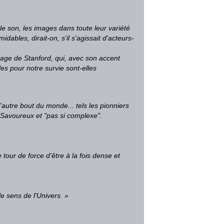
le son, les images dans toute leur variété
rmidables,
dirait-on, s'il s'agissait d'acteurs-
sage de Stanford, qui, avec son accent
les pour notre survie sont-elles
'autre bout du monde... tels les pionniers
t. Savoureux et "pas si complexe".
ur de force d'être à la fois dense et
e sens de l'Univers. »