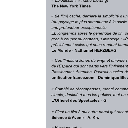
« Éblouissant. » (Mind Blowing)
The New York Times
« (le film) cache, derrière la simplicité d'
(du paysage le plus somptueux
à la saisi
une profondeur exceptionnelle.
Et, longtemps après le générique de fin,
grec à couper au couteau, s'interroge : «
précisément
celles qui nous rendent huma
Le Monde - Nathaniel HERZBERG
« Ces "Indiana Jones du vingt et unième si
de l'Espace qui sont partis vers l'infinime
Passionnant. Attention. Pourrait susciter d
unificationfrance.com - Dominique Ble
« Comblé de récompenses, monté comme un 
simple, destiné à tous les publics, tout en
L'Officiel des Spectacles - G
« C'est un film à nul autre pareil qui ra
Science & Avenir - A. Kh.
« Passionnant. »