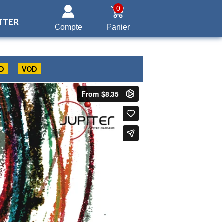
0
TTER
Compte
Panier
D
VOD