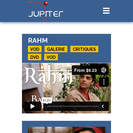
RAHM
VOD
GALERIE
CRITIQUES
DVD
VOD