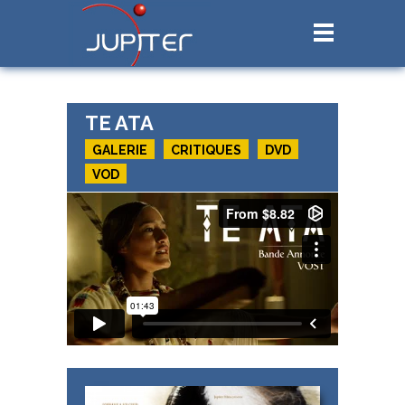
TE ATA
GALERIE
CRITIQUES
DVD
VOD